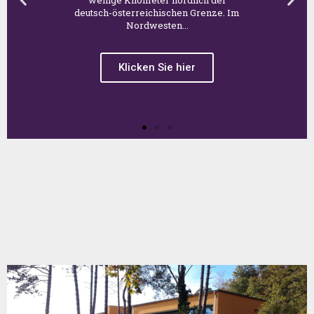
Sporthotel Schönblick
am Bodensee
Das Örtchen Meersburg liegt im
Süden Deutschlands, auf dem baden-
württembergischen Gebiet an der
Nordseite des Bodensees. Es hat
einen direkten Zugang zum...
Klicken Sie hier