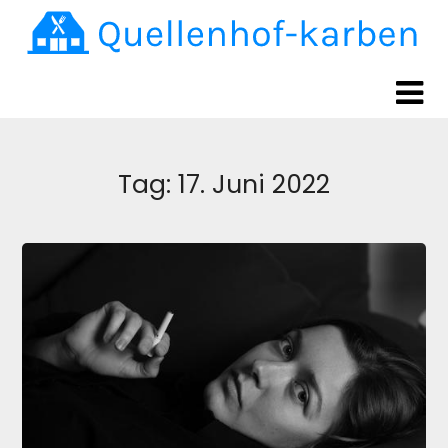
Skip
Skip
to
to
content
content
Tag:
17. Juni 2022