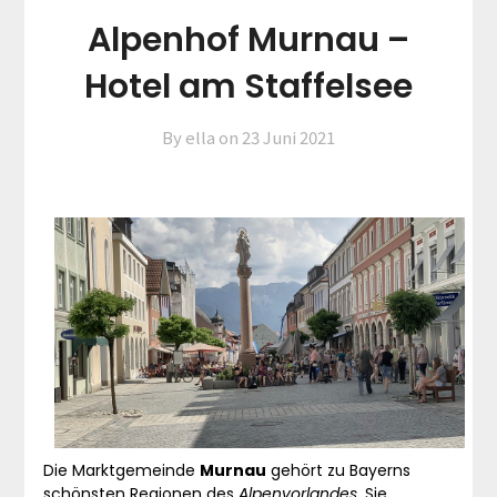
Alpenhof Murnau –
Hotel am Staffelsee
By ella on
23 Juni 2021
Die Marktgemeinde
Murnau
gehört zu Bayerns
schönsten Regionen des
Alpenvorlandes
. Sie